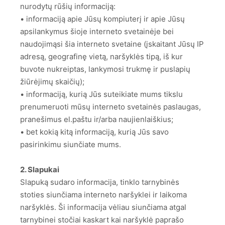
nurodytų rūšių informaciją:
• informaciją apie Jūsų kompiuterį ir apie Jūsų
apsilankymus šioje interneto svetainėje bei
naudojimąsi šia interneto svetaine (įskaitant Jūsų IP
adresą, geografinę vietą, naršyklės tipą, iš kur
buvote nukreiptas, lankymosi trukmę ir puslapių
žiūrėjimų skaičių);
• informaciją, kurią Jūs suteikiate mums tikslu
prenumeruoti mūsų interneto svetainės paslaugas,
pranešimus el.paštu ir/arba naujienlaiškius;
• bet kokią kitą informaciją, kurią Jūs savo
pasirinkimu siunčiate mums.
2. Slapukai
Slapuką sudaro informacija, tinklo tarnybinės
stoties siunčiama interneto naršyklei ir laikoma
naršyklės. Ši informacija vėliau siunčiama atgal
tarnybinei stočiai kaskart kai naršyklė paprašo