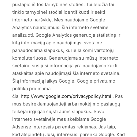
puslapio iš tos tarnybinės stoties. Tai leidžia tai
tinklo tarnybinei stočiai identifikuoti ir sekti
interneto naršyklę. Mes naudojame Google
Analytics naudojimuisi šia interneto svetaine
analizuoti. Google Analytics generuoja statistinę ir
kitą informaciją apie naudojimąsi svetaine
panaudodama slapukus, kurie laikomi vartotojų
kompiuteriuose. Generuojama su mūsų interneto
svetaine susijusi informacija yra naudojama kurti
ataskaitas apie naudojimąsi šia interneto svetaine.
Šią informaciją laikys Google. Google privatumo
politika prieinama
čia:
http://www.google.com/privacypolicy.html
. Pas
mus besireklamuojantieji arba mokėjimo paslaugų
teikėjai irgi gali siųsti Jums slapukus. Savo
interneto svetainėje mes skelbiame Google
Adsense interesais paremtas reklamas. Jas taip,
kad atspindėtų Jūsų interesus, parenka Google. Kad