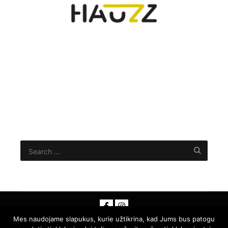
Mes naudojame slapukus, kurie užtikrina, kad Jums bus patogu