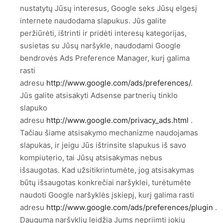
nustatytų Jūsų interesus, Google seks Jūsų elgesį
internete naudodama slapukus. Jūs galite
peržiūrėti, ištrinti ir pridėti interesų kategorijas,
susietas su Jūsų naršykle, naudodami Google
bendrovės Ads Preference Manager, kurį galima
rasti
adresu
http://www.google.com/ads/preferences/
.
Jūs galite atsisakyti Adsense partnerių tinklo
slapuko
adresu
http://www.google.com/privacy_ads.html
.
Tačiau šiame atsisakymo mechanizme naudojamas
slapukas, ir jeigu Jūs ištrinsite slapukus iš savo
kompiuterio, tai Jūsų atsisakymas nebus
išsaugotas. Kad užsitikrintumėte, jog atsisakymas
būtų išsaugotas konkrečiai naršyklei, turėtumėte
naudoti Google naršyklės įskiepį, kurį galima rasti
adresu
http://www.google.com/ads/preferences/plugin
.
Dauguma naršyklių leidžia Jums nepriimti jokių