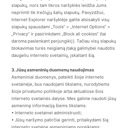
slapukų, nors tam tikros naršyklės leidžia Jums
nepriimti tik trečiųjų šalių slapukų. Pavyzdžiui,
Internet Explorer naršyklėje galite atsisakyti visų
slapukų spausdami „Tools“ > „Internet Options“ >
„Privacy“ ir pasirinkdami „Block all cookies“ (tai
daroma paslenkant perjungiklį). Tačiau visų slapukų
blokavimas turės neigiamą įtaką galimybei naudotis
daugeliu interneto svetainių, įskaitant šią.
3. Jūsų asmeninių duomenų naudojimas
Asmeniniai duomenys, pateikti šioje interneto
svetainėje, bus naudojami tikslams, nurodytiems
šioje privatumo politikoje arba aktualiose šios
interneto svetainės dalyse. Mes galime naudoti jūsų
asmeninę informaciją šiems tikslams:
• Interneto svetainei administruoti;
• Jūsų naršymo patirčiai gerinti, pritaikydami šią
interneto svetainę asmeniniams poreikiams;