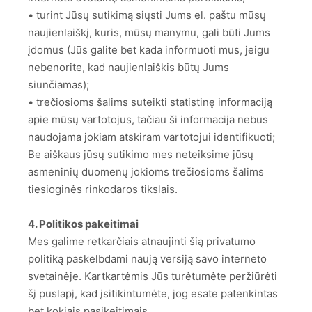
• turint Jūsų sutikimą siųsti Jums el. paštu mūsų
naujienlaiškį, kuris, mūsų manymu, gali būti Jums
įdomus (Jūs galite bet kada informuoti mus, jeigu
nebenorite, kad naujienlaiškis būtų Jums
siunčiamas);
• trečiosioms šalims suteikti statistinę informaciją
apie mūsų vartotojus, tačiau ši informacija nebus
naudojama jokiam atskiram vartotojui identifikuoti;
Be aiškaus jūsų sutikimo mes neteiksime jūsų
asmeninių duomenų jokioms trečiosioms šalims
tiesioginės rinkodaros tikslais.
4. Politikos pakeitimai
Mes galime retkarčiais atnaujinti šią privatumo
politiką paskelbdami naują versiją savo interneto
svetainėje. Kartkartėmis Jūs turėtumėte peržiūrėti
šį puslapį, kad įsitikintumėte, jog esate patenkintas
bet kokiais pasikeitimais.